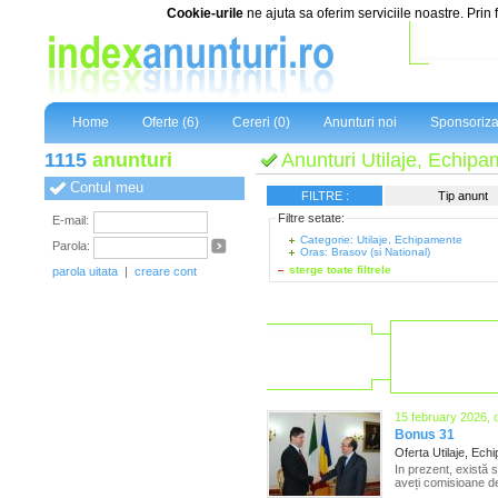
Cookie-urile
ne ajuta sa oferim serviciile noastre. Prin 
Home
Oferte (6)
Cereri (0)
Anunturi noi
Sponsoriza
1115
anunturi
Anunturi Utilaje, Echipa
Contul meu
FILTRE :
Tip anunt
Filtre setate:
E-mail:
Categorie: Utilaje, Echipamente
Parola:
Oras: Brasov (si National)
sterge toate filtrele
parola uitata
|
creare cont
15 february 2026, 
Bonus 31
Oferta Utilaje, Ec
In prezent, există 
aveți comisioane de