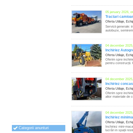
05 january 2026, o
Tractari camioan
Oferta Utilaje, Ec
Servicii generale: 
autobuze, semiremorc
04 december 2025,
Inchiriez Autogr
Oferta Utilaje, Ec
Oferim spre inchirie
pentru construcții. U
04 december 2025,
Inchiriez conca
Oferta Utilaje, Ec
Oferim spre inchiri
altor materiale de c
04 december 2025,
Inchiriez minima
Oferta Utilaje, Ec
Inchiriez mini-maca
Categorii anunturi
lucrări in spații res