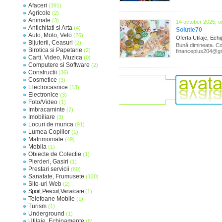
Afaceri
(391)
Agricole
(2)
Animale
(3)
14 october 2025, o
Antichitati si Arta
(4)
Solutie70
Auto, Moto, Velo
(26)
Oferta Utilaje, Ec
Bijuterii, Ceasuri
(2)
Bună dimineața. Co
Birotica si Papetarie
(2)
financeplus204@g
Carti, Video, Muzica
(0)
Computere si Software
(2)
Constructii
(36)
Cosmetice
(3)
Electrocasnice
(13)
Electronice
(3)
Foto/Video
(1)
Imbracaminte
(7)
Imobiliare
(3)
Locuri de munca
(91)
Lumea Copiilor
(1)
Matrimoniale
(49)
Mobila
(1)
Obiecte de Colectie
(1)
Pierderi, Gasiri
(1)
Prestari servicii
(60)
Sanatate, Frumusete
(120)
Site-uri Web
(2)
Sport, Pescuit, Vanatoare
(1)
Telefoane Mobile
(1)
Turism
(1)
Underground
(1)
Utilaje, Echipamente
(6)