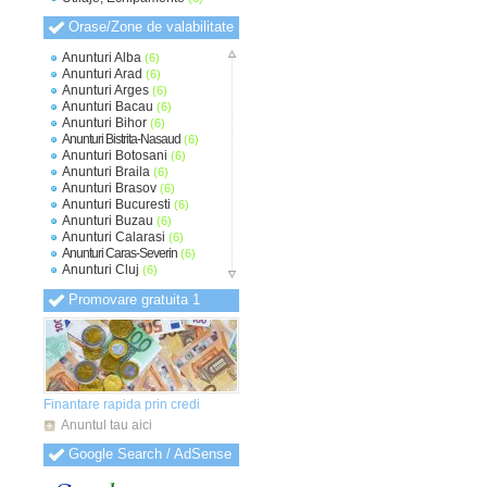
Orase/Zone de valabilitate
Anunturi Alba
(6)
Anunturi Arad
(6)
Anunturi Arges
(6)
Anunturi Bacau
(6)
Anunturi Bihor
(6)
Anunturi Bistrita-Nasaud
(6)
Anunturi Botosani
(6)
Anunturi Braila
(6)
Anunturi Brasov
(6)
Anunturi Bucuresti
(6)
Anunturi Buzau
(6)
Anunturi Calarasi
(6)
Anunturi Caras-Severin
(6)
Anunturi Cluj
(6)
Anunturi Constanta
(6)
Promovare gratuita 1
Anunturi Covasna
(6)
Anunturi Dambovita
(6)
Anunturi Dolj
(6)
Anunturi Galati
(6)
Anunturi Giurgiu
(6)
Anunturi Gorj
(6)
Anunturi Harghita
(6)
Finantare rapida prin credi
Anunturi Hunedoara
(6)
Anuntul tau aici
Anunturi Ialomita
(6)
Anunturi Iasi
(6)
Google Search / AdSense
Anunturi Ilfov
(6)
Anunturi Maramures
(6)