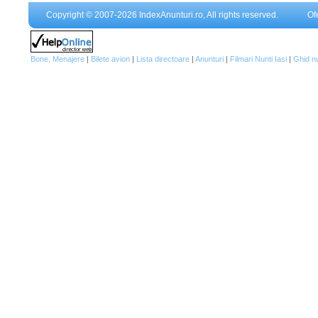
Copyright © 2007-2026 IndexAnunturi.ro, All rights reserved.
Of
Bone, Menajere
|
Bilete avion
|
Lista directoare
|
Anunturi
|
Filmari Nunti Iasi
|
Ghid n