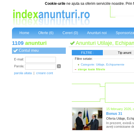
Cookie-urile
ne ajuta sa oferim serviciile noastre. Prin 
Home
Oferte (6)
Cereri (0)
Anunturi noi
Sponsoriza
1109
anunturi
Anunturi Utilaje, Echip
Contul meu
FILTRE :
Tip anunt
Filtre setate:
E-mail:
Categorie: Utilaje, Echipamente
Parola:
sterge toate filtrele
parola uitata
|
creare cont
15 february 2026, 
Bonus 31
Oferta Utilaje, Ec
In prezent, există 
aveți comisioane de