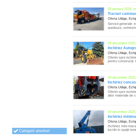
05 january 2026, o
Tractari camioan
Oferta Utilaje, Ec
Servicii generale: 
autobuze, semiremorc
04 december 2025,
Inchiriez Autogr
Oferta Utilaje, Ec
Oferim spre inchirie
pentru construcții. U
04 december 2025,
Inchiriez conca
Oferta Utilaje, Ec
Oferim spre inchiri
altor materiale de c
04 december 2025,
Inchiriez minima
Oferta Utilaje, Ec
Inchiriez mini-maca
lucrări in spații res
Categorii anunturi