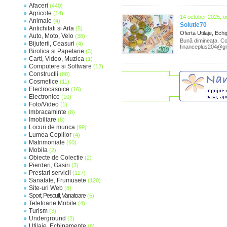
Afaceri
(440)
Agricole
(14)
14 october 2025, o
Animale
(4)
Solutie70
Antichitati si Arta
(5)
Oferta Utilaje, Ec
Auto, Moto, Velo
(38)
Bună dimineața. Co
Bijuterii, Ceasuri
(4)
financeplus204@g
Birotica si Papetarie
(3)
Carti, Video, Muzica
(1)
Computere si Software
(12)
Constructii
(88)
Cosmetice
(11)
Electrocasnice
(16)
Electronice
(10)
Foto/Video
(1)
Imbracaminte
(8)
Imobiliare
(8)
Locuri de munca
(99)
Lumea Copiilor
(4)
Matrimoniale
(60)
Mobila
(2)
Obiecte de Colectie
(2)
Pierderi, Gasiri
(3)
Prestari servicii
(127)
Sanatate, Frumusete
(120)
Site-uri Web
(8)
Sport, Pescuit, Vanatoare
(6)
Telefoane Mobile
(4)
Turism
(3)
Underground
(2)
Utilaje, Echipamente
(6)