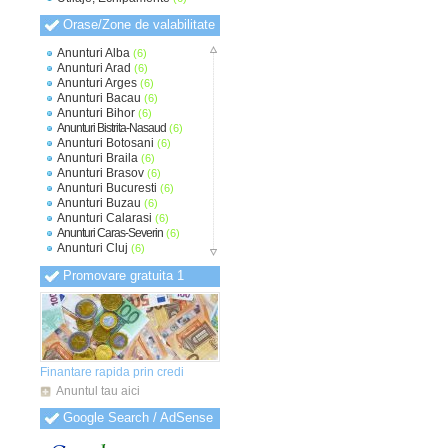
Orase/Zone de valabilitate
Anunturi Alba
(6)
Anunturi Arad
(6)
Anunturi Arges
(6)
Anunturi Bacau
(6)
Anunturi Bihor
(6)
Anunturi Bistrita-Nasaud
(6)
Anunturi Botosani
(6)
Anunturi Braila
(6)
Anunturi Brasov
(6)
Anunturi Bucuresti
(6)
Anunturi Buzau
(6)
Anunturi Calarasi
(6)
Anunturi Caras-Severin
(6)
Anunturi Cluj
(6)
Anunturi Constanta
(6)
Promovare gratuita 1
Anunturi Covasna
(6)
Anunturi Dambovita
(6)
Anunturi Dolj
(6)
Anunturi Galati
(6)
Anunturi Giurgiu
(6)
Anunturi Gorj
(6)
Anunturi Harghita
(6)
Finantare rapida prin credi
Anunturi Hunedoara
(6)
Anuntul tau aici
Anunturi Ialomita
(6)
Anunturi Iasi
(6)
Google Search / AdSense
Anunturi Ilfov
(6)
Anunturi Maramures
(6)