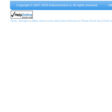
Copyright © 2007-2026 IndexAnunturi.ro, All rights reserved.
Of
Bone, Menajere
|
Bilete avion
|
Lista directoare
|
Anunturi
|
Filmari Nunti Iasi
|
Ghid n