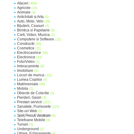
Afaceri
(456)
Agricole
(14)
Animale
(4)
Antichitati si Arta
(5)
Auto, Moto, Velo
(39)
Bijuterii, Ceasuri
(4)
Birotica si Papetarie
(3)
Carti, Video, Muzica
(1)
Computere si Software
(12)
Constructii
(89)
Cosmetice
(11)
Electrocasnice
(16)
Electronice
(10)
Foto/Video
(1)
Imbracaminte
(8)
Imobiliare
(9)
Locuri de munca
(111)
Lumea Copiilor
(4)
Matrimoniale
(60)
Mobila
(2)
Obiecte de Colectie
(2)
Pierderi, Gasiri
(3)
Prestari servicii
(127)
Sanatate, Frumusete
(121)
Site-uri Web
(8)
Sport, Pescuit, Vanatoare
(6)
Telefoane Mobile
(4)
Turism
(3)
Underground
(2)
Utilaje, Echipamente
(6)