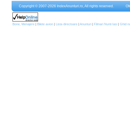
Copyright © 2007-2026 IndexAnunturi.ro, All rights reserved.
Of
Bone, Menajere
|
Bilete avion
|
Lista directoare
|
Anunturi
|
Filmari Nunti Iasi
|
Ghid n