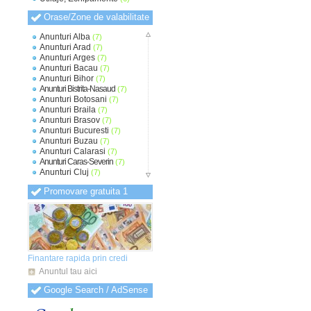
Orase/Zone de valabilitate
Anunturi Alba
(7)
Anunturi Arad
(7)
Anunturi Arges
(7)
Anunturi Bacau
(7)
Anunturi Bihor
(7)
Anunturi Bistrita-Nasaud
(7)
Anunturi Botosani
(7)
Anunturi Braila
(7)
Anunturi Brasov
(7)
Anunturi Bucuresti
(7)
Anunturi Buzau
(7)
Anunturi Calarasi
(7)
Anunturi Caras-Severin
(7)
Anunturi Cluj
(7)
Anunturi Constanta
(7)
Promovare gratuita 1
Anunturi Covasna
(7)
Anunturi Dambovita
(7)
Anunturi Dolj
(7)
Anunturi Galati
(7)
Anunturi Giurgiu
(7)
Anunturi Gorj
(7)
Anunturi Harghita
(7)
Finantare rapida prin credi
Anunturi Hunedoara
(7)
Anuntul tau aici
Anunturi Ialomita
(7)
Anunturi Iasi
(7)
Google Search / AdSense
Anunturi Ilfov
(7)
Anunturi Maramures
(7)