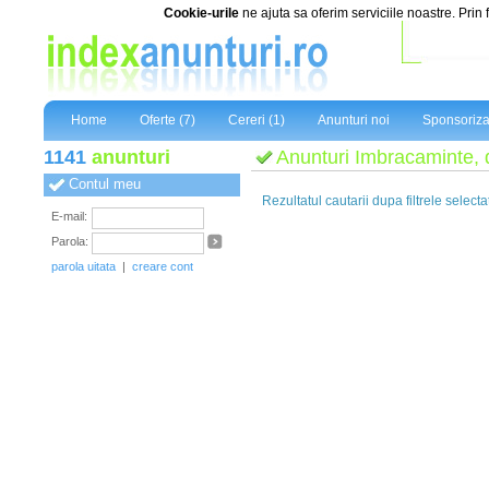
Cookie-urile
ne ajuta sa oferim serviciile noastre. Prin 
Home
Oferte (7)
Cereri (1)
Anunturi noi
Sponsoriza
1141
anunturi
Anunturi Imbracaminte, d
Contul meu
Rezultatul cautarii dupa filtrele selecta
E-mail:
Parola:
parola uitata
|
creare cont