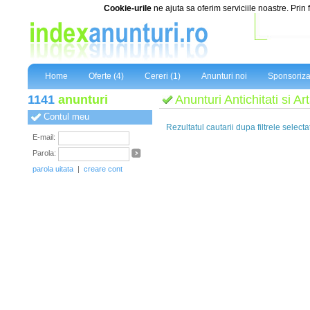
Cookie-urile
ne ajuta sa oferim serviciile noastre. Prin 
Home
Oferte (4)
Cereri (1)
Anunturi noi
Sponsoriza
1141
anunturi
Anunturi Antichitati si Ar
Contul meu
Rezultatul cautarii dupa filtrele selecta
E-mail:
Parola:
parola uitata
|
creare cont