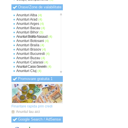
Orase/Zone de valabilitate
Anunturi Alba
(4)
Anunturi Arad
(4)
Anunturi Arges
(4)
Anunturi Bacau
(4)
Anunturi Bihor
(5)
Anunturi Bistrita-Nasaud
(4)
Anunturi Botosani
(4)
Anunturi Braila
(4)
Anunturi Brasov
(4)
Anunturi Bucuresti
(4)
Anunturi Buzau
(4)
Anunturi Calarasi
(4)
Anunturi Caras-Severin
(4)
Anunturi Cluj
(4)
Anunturi Constanta
(4)
Promovare gratuita 1
Anunturi Covasna
(4)
Anunturi Dambovita
(4)
Anunturi Dolj
(4)
Anunturi Galati
(4)
Anunturi Giurgiu
(4)
Anunturi Gorj
(4)
Anunturi Harghita
(4)
Finantare rapida prin credi
Anunturi Hunedoara
(4)
Anuntul tau aici
Anunturi Ialomita
(4)
Anunturi Iasi
(4)
Google Search / AdSense
Anunturi Ilfov
(4)
Anunturi Maramures
(4)