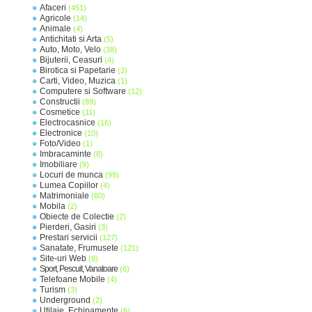
Afaceri
(451)
Agricole
(14)
Animale
(4)
Antichitati si Arta
(5)
Auto, Moto, Velo
(38)
Bijuterii, Ceasuri
(4)
Birotica si Papetarie
(3)
Carti, Video, Muzica
(1)
Computere si Software
(12)
Constructii
(89)
Cosmetice
(11)
Electrocasnice
(16)
Electronice
(10)
Foto/Video
(1)
Imbracaminte
(8)
Imobiliare
(9)
Locuri de munca
(99)
Lumea Copiilor
(4)
Matrimoniale
(60)
Mobila
(2)
Obiecte de Colectie
(2)
Pierderi, Gasiri
(3)
Prestari servicii
(127)
Sanatate, Frumusete
(121)
Site-uri Web
(8)
Sport, Pescuit, Vanatoare
(6)
Telefoane Mobile
(4)
Turism
(3)
Underground
(2)
Utilaje, Echipamente
(6)