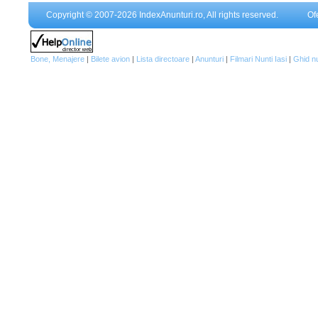
Copyright © 2007-2026 IndexAnunturi.ro, All rights reserved.
Of
Bone, Menajere
|
Bilete avion
|
Lista directoare
|
Anunturi
|
Filmari Nunti Iasi
|
Ghid n