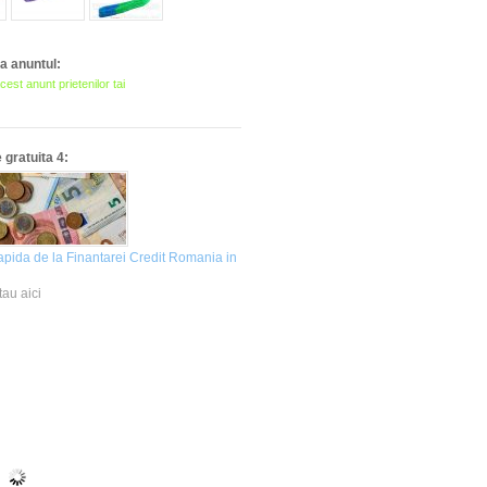
 anuntul:
cest anunt prietenilor tai
gratuita 4:
apida de la Finantarei Credit Romania in
tau aici