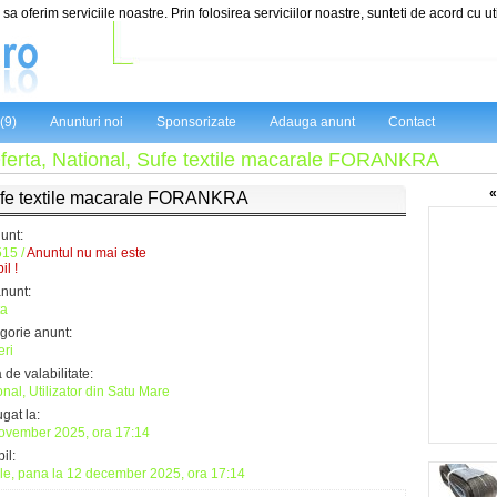
sa oferim serviciile noastre. Prin folosirea serviciilor noastre, sunteti de acord cu ut
(9)
Anunturi noi
Sponsorizate
Adauga anunt
Contact
ferta, National, Sufe textile macarale FORANKRA
«
fe textile macarale FORANKRA
nunt:
15 /
Anuntul nu mai este
il !
anunt:
ta
gorie anunt:
eri
 de valabilitate:
onal, Utilizator din Satu Mare
gat la:
ovember 2025, ora 17:14
il:
ile, pana la 12 december 2025, ora 17:14