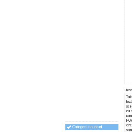
Desc
Tot
tex
sce
cu 
con
FOR
cir
Categorii anunturi
sarc