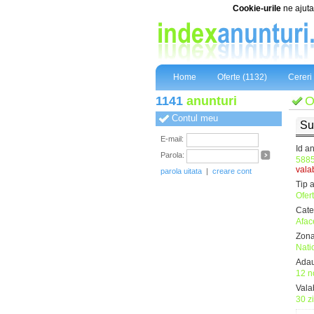
Cookie-urile
ne ajuta 
Home
Oferte (1132)
Cereri 
1141
anunturi
O
Contul meu
Su
E-mail:
Id a
Parola:
5885
valab
parola uitata
|
creare cont
Tip 
Ofer
Cate
Afac
Zona
Nati
Adau
12 n
Valab
30 z