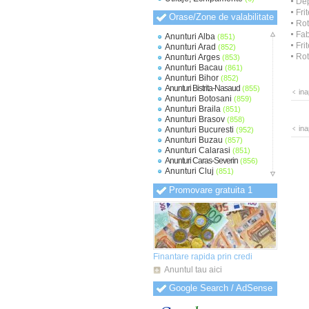
Dep
Fri
Orase/Zone de valabilitate
Rot
Fab
Anunturi Alba
(851)
Fri
Anunturi Arad
(852)
Rot
Anunturi Arges
(853)
Anunturi Bacau
(861)
Anunturi Bihor
(852)
Anunturi Bistrita-Nasaud
(855)
ina
Anunturi Botosani
(859)
Anunturi Braila
(851)
Anunturi Brasov
(858)
ina
Anunturi Bucuresti
(952)
Anunturi Buzau
(857)
Anunturi Calarasi
(851)
Anunturi Caras-Severin
(856)
Anunturi Cluj
(851)
Anunturi Constanta
(854)
Promovare gratuita 1
Anunturi Covasna
(848)
Anunturi Dambovita
(851)
Anunturi Dolj
(852)
Anunturi Galati
(853)
Anunturi Giurgiu
(849)
Anunturi Gorj
(848)
Anunturi Harghita
(849)
Finantare rapida prin credi
Anunturi Hunedoara
(850)
Anuntul tau aici
Anunturi Ialomita
(850)
Anunturi Iasi
(851)
Google Search / AdSense
Anunturi Ilfov
(856)
Anunturi Maramures
(849)