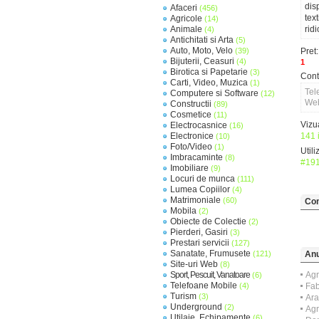
dis
Afaceri
(456)
tex
Agricole
(14)
Animale
rid
(4)
Antichitati si Arta
(5)
Auto, Moto, Velo
(39)
Pret:
Bijuterii, Ceasuri
(4)
1
Birotica si Papetarie
(3)
Cont
Carti, Video, Muzica
(1)
Tel
Computere si Software
(12)
Web
Constructii
(89)
Cosmetice
(11)
Vizua
Electrocasnice
(16)
Electronice
141 i
(10)
Foto/Video
(1)
Utili
Imbracaminte
(8)
#19
Imobiliare
(9)
Locuri de munca
(111)
Lumea Copiilor
(4)
Matrimoniale
(60)
Com
Mobila
(2)
Obiecte de Colectie
(2)
Pierderi, Gasiri
(3)
Prestari servicii
(127)
Sanatate, Frumusete
(121)
Anu
Site-uri Web
(8)
Sport, Pescuit, Vanatoare
Agr
(6)
Telefoane Mobile
(4)
Fab
Turism
(3)
Ara
Underground
(2)
Agr
Utilaje, Echipamente
(6)