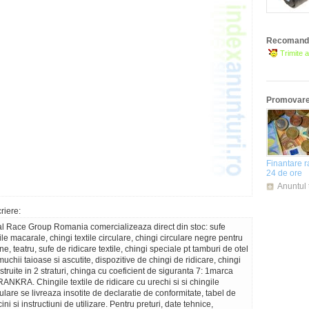
Recomanda
Trimite a
Promovare 
Finantare r
24 de ore
Anuntul 
riere:
al Race Group Romania comercializeaza direct din stoc: sufe
tile macarale, chingi textile circulare, chingi circulare negre pentru
ne, teatru, sufe de ridicare textile, chingi speciale pt tamburi de otel
muchii taioase si ascutite, dispozitive de chingi de ridicare, chingi
struite in 2 straturi, chinga cu coeficient de siguranta 7: 1marca
ANKRA. Chingile textile de ridicare cu urechi si si chingile
culare se livreaza insotite de declaratie de conformitate, tabel de
ini si instructiuni de utilizare. Pentru preturi, date tehnice,