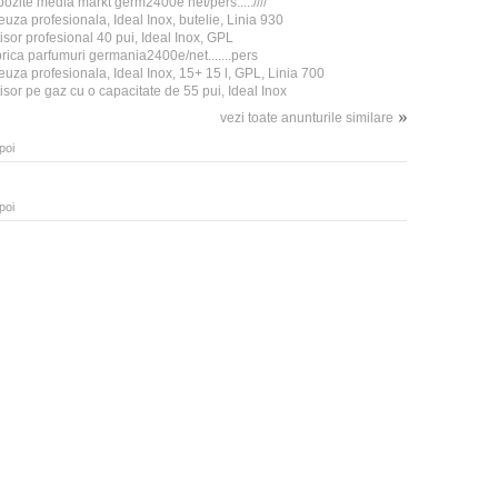
ozite media markt germ2400e net/pers.....////
teuza profesionala, Ideal Inox, butelie, Linia 930
isor profesional 40 pui, Ideal Inox, GPL
rica parfumuri germania2400e/net.......pers
teuza profesionala, Ideal Inox, 15+ 15 l, GPL, Linia 700
isor pe gaz cu o capacitate de 55 pui, Ideal Inox
vezi toate anunturile similare
poi
poi