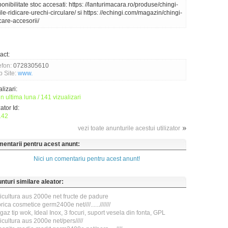
ponibilitate stoc accesati: https: //lanturimacara.ro/produse/chingi-
tile-ridicare-urechi-circulare/ si https: //echingi.com/magazin/chingi-
icare-accesorii/
act:
efon:
0728305610
 Site:
www.
lizari:
n ultima luna / 141 vizualizari
zator Id:
142
vezi toate anunturile acestui utilizator
entarii pentru acest anunt:
Nici un comentariu pentru acest anunt!
nturi similare aleator:
icultura aus 2000e net fructe de padure
rica cosmetice germ2400e net////......///////
gaz tip wok, Ideal Inox, 3 focuri, suport vesela din fonta, GPL
icultura aus 2000e net/pers/////