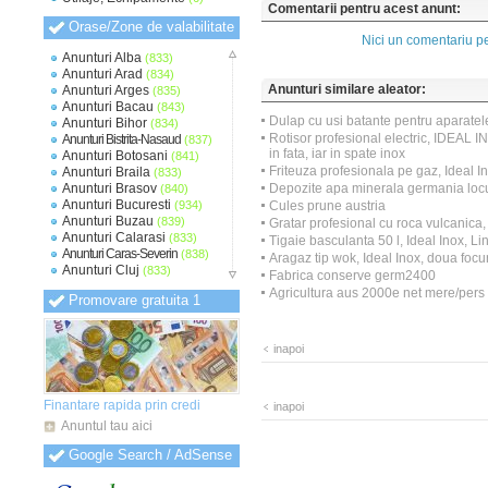
Comentarii pentru acest anunt:
Orase/Zone de valabilitate
Nici un comentariu pe
Anunturi Alba
(833)
Anunturi Arad
(834)
Anunturi similare aleator:
Anunturi Arges
(835)
Anunturi Bacau
(843)
Dulap cu usi batante pentru aparatele
Anunturi Bihor
(834)
Rotisor profesional electric, IDEAL 
Anunturi Bistrita-Nasaud
(837)
in fata, iar in spate inox
Anunturi Botosani
(841)
Friteuza profesionala pe gaz, Ideal I
Anunturi Braila
(833)
Anunturi Brasov
Depozite apa minerala germania locuri2
(840)
Anunturi Bucuresti
(934)
Cules prune austria
Anunturi Buzau
(839)
Gratar profesional cu roca vulcanica,
Anunturi Calarasi
(833)
Tigaie basculanta 50 l, Ideal Inox, L
Anunturi Caras-Severin
(838)
Aragaz tip wok, Ideal Inox, doua focu
Anunturi Cluj
(833)
Fabrica conserve germ2400
Anunturi Constanta
(836)
Agricultura aus 2000e net mere/pers
Promovare gratuita 1
Anunturi Covasna
(830)
Anunturi Dambovita
(833)
Anunturi Dolj
(834)
inapoi
Anunturi Galati
(835)
Anunturi Giurgiu
(831)
Anunturi Gorj
(830)
Anunturi Harghita
(831)
Finantare rapida prin credi
inapoi
Anunturi Hunedoara
(832)
Anuntul tau aici
Anunturi Ialomita
(832)
Anunturi Iasi
(833)
Google Search / AdSense
Anunturi Ilfov
(838)
Anunturi Maramures
(831)