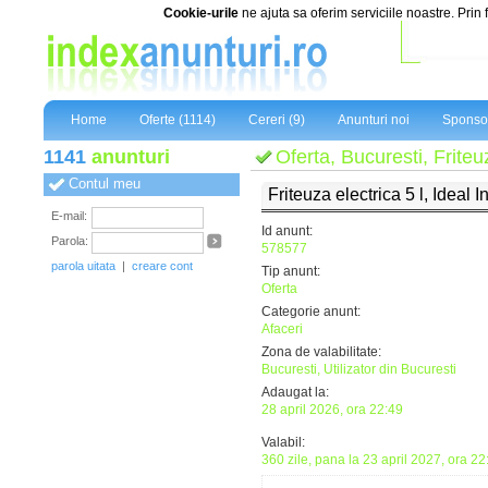
Cookie-urile
ne ajuta sa oferim serviciile noastre. Prin 
Home
Oferte (1114)
Cereri (9)
Anunturi noi
Sponsor
1141
anunturi
Oferta, Bucuresti, Friteuz
Contul meu
Friteuza electrica 5 l, Ideal 
E-mail:
Id anunt:
Parola:
578577
parola uitata
|
creare cont
Tip anunt:
Oferta
Categorie anunt:
Afaceri
Zona de valabilitate:
Bucuresti, Utilizator din Bucuresti
Adaugat la:
28 april 2026, ora 22:49
Valabil:
360 zile, pana la 23 april 2027, ora 22