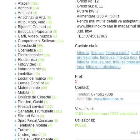
Gross Kg: 12
Afaceri
(451)
Gross m3: 0, 11
Agricole
(14)
Putere kW: 3
Animale
(4)
Alimentare: 230 V~ 50Hz
Antichitati si Arta
(5)
Pentru mai multe detalii va asteptam p
Auto, Moto, Velo
(38)
www.idealinox.ro sau in magazinul din 
Bijuterii, Ceasuri
(4)
Jud. Ilfov
Birotica si Papetarie
(3)
Carti, Video, Muzica
TEL: 0745017009
(1)
Computere si Software
(12)
Constructii
(89)
Cuvinte cheie:
Cosmetice
(11)
friteuza
,
friteuze
,
friteuza cartofi
,
pret 
Electrocasnice
(16)
profesionala
,
fripteuza
,
friteuza inox
,
Electronice
(10)
friteuza
,
friteuza pret
,
friteuza profesi
Foto/Video
(1)
inox
,
friteuze profesionale
Imbracaminte
(8)
Imobiliare
(9)
Pret:
Locuri de munca
(99)
1
Lumea Copiilor
(4)
Contact:
Matrimoniale
(60)
Mobila
(2)
Telefon:
0745017009
Obiecte de Colectie
(2)
Web Site:
www.idealinox.ro
Pierderi, Gasiri
(3)
Prestari servicii
(127)
Vizualizari:
Sanatate, Frumusete
(121)
1181 in ultima luna / 1232 vizualizari
Site-uri Web
(8)
Utilizator Id:
Sport, Pescuit, Vanatoare
(6)
Telefoane Mobile
#6628
(4)
Turism
(3)
vezi 
Underground
(2)
Utilaje, Echipamente
(6)