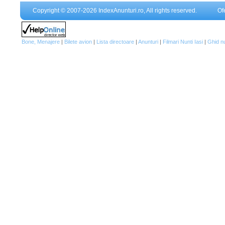
Copyright © 2007-2026 IndexAnunturi.ro, All rights reserved.
Of
Bone, Menajere
|
Bilete avion
|
Lista directoare
|
Anunturi
|
Filmari Nunti Iasi
|
Ghid n