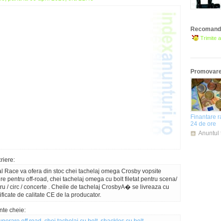
Recomanda
Trimite a
Promovare 
Finantare r
24 de ore
Anuntul 
riere:
al Race va ofera din stoc chei tachelaj omega Crosby vopsite
re pentru off-road, chei tachelaj omega cu bolt filetat pentru scena/
tru / circ / concerte . Cheile de tachelaj CrosbyA� se livreaza cu
tificate de calitate CE de la producator.
nte cheie: