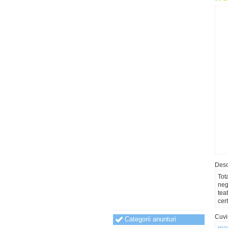
Desc
Tot
neg
tea
cer
Cuvi
Categorii anunturi