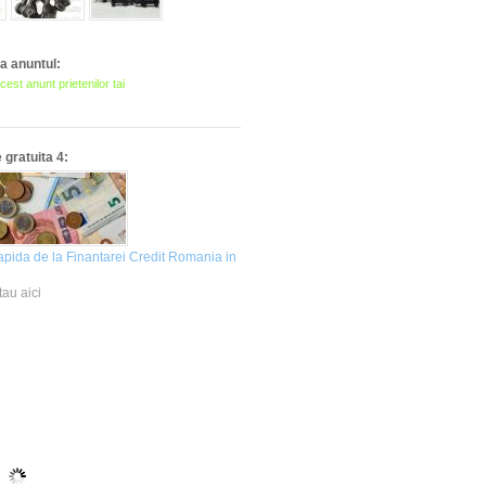
 anuntul:
cest anunt prietenilor tai
gratuita 4:
apida de la Finantarei Credit Romania in
tau aici