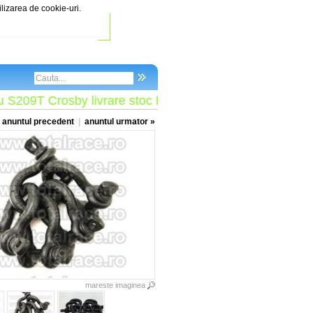
ilizarea de cookie-uri.
209T Crosby livrare stoc Bucuresti
 anuntul precedent
|
anuntul urmator »
mareste imaginea