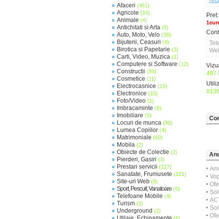
rec
Afaceri
(451)
Agricole
(14)
Pret:
Animale
(4)
1eur
Antichitati si Arta
(5)
Cont
Auto, Moto, Velo
(38)
Bijuterii, Ceasuri
(4)
Tel
Birotica si Papetarie
(3)
Web
Carti, Video, Muzica
(1)
Computere si Software
(12)
Vizua
Constructii
(89)
497 i
Cosmetice
(11)
Utili
Electrocasnice
(16)
#13
Electronice
(10)
Foto/Video
(1)
Imbracaminte
(8)
Imobiliare
(9)
Com
Locuri de munca
(99)
Lumea Copiilor
(4)
Matrimoniale
(60)
Mobila
(2)
Obiecte de Colectie
(2)
Anu
Pierderi, Gasiri
(3)
Prestari servicii
(127)
Ame
Sanatate, Frumusete
(121)
Vop
Site-uri Web
(8)
Ofe
Sport, Pescuit, Vanatoare
(6)
Sol
Telefoane Mobile
(4)
AC
Turism
(3)
Sol
Underground
(2)
Ofe
Utilaje, Echipamente
(6)