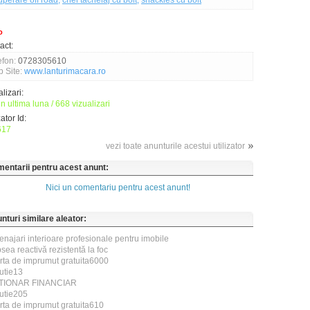
uperare off road
,
chei tachelaj cu bolt
,
shackles cu bolt
o
act:
efon:
0728305610
 Site:
www.lanturimacara.ro
lizari:
n ultima luna / 668 vizualizari
zator Id:
617
vezi toate anunturile acestui utilizator
entarii pentru acest anunt:
Nici un comentariu pentru acest anunt!
nturi similare aleator:
najari interioare profesionale pentru imobile
sea reactivă rezistentă la foc
rta de imprumut gratuita6000
utie13
TIONAR FINANCIAR
utie205
rta de imprumut gratuita610