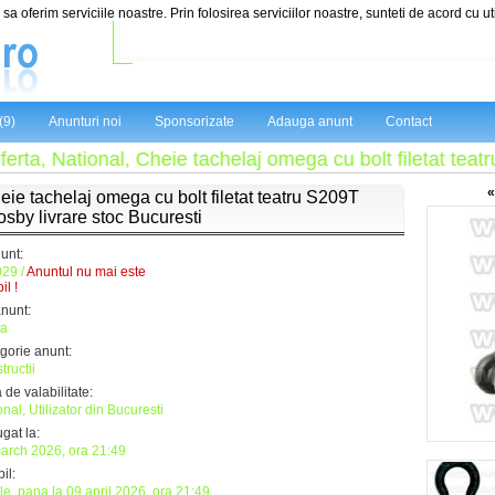
sa oferim serviciile noastre. Prin folosirea serviciilor noastre, sunteti de acord cu ut
(9)
Anunturi noi
Sponsorizate
Adauga anunt
Contact
a, National, Cheie tachelaj omega cu bolt filetat teatru S
«
eie tachelaj omega cu bolt filetat teatru S209T
osby livrare stoc Bucuresti
nunt:
29 /
Anuntul nu mai este
il !
anunt:
ta
gorie anunt:
tructii
 de valabilitate:
nal, Utilizator din Bucuresti
gat la:
arch 2026, ora 21:49
il:
ile, pana la 09 april 2026, ora 21:49