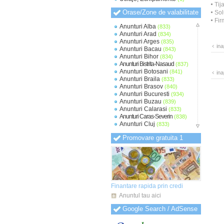
Tij
Orase/Zone de valabilitate
Sol
Fir
Anunturi Alba
(833)
Anunturi Arad
(834)
Anunturi Arges
(835)
ina
Anunturi Bacau
(843)
Anunturi Bihor
(834)
Anunturi Bistrita-Nasaud
(837)
Anunturi Botosani
(841)
ina
Anunturi Braila
(833)
Anunturi Brasov
(840)
Anunturi Bucuresti
(934)
Anunturi Buzau
(839)
Anunturi Calarasi
(833)
Anunturi Caras-Severin
(838)
Anunturi Cluj
(833)
Anunturi Constanta
(836)
Promovare gratuita 1
Anunturi Covasna
(830)
Anunturi Dambovita
(833)
Anunturi Dolj
(834)
Anunturi Galati
(835)
Anunturi Giurgiu
(831)
Anunturi Gorj
(830)
Anunturi Harghita
(831)
Finantare rapida prin credi
Anunturi Hunedoara
(832)
Anuntul tau aici
Anunturi Ialomita
(832)
Anunturi Iasi
(833)
Google Search / AdSense
Anunturi Ilfov
(838)
Anunturi Maramures
(831)