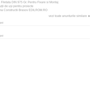
a Filetata DIN 975 Gr. Pentru Fixare si Montaj
uții de uși pentru proiecte
ma Constructii Brasov EDILROM.RO
vezi toate anunturile similare
poi
poi