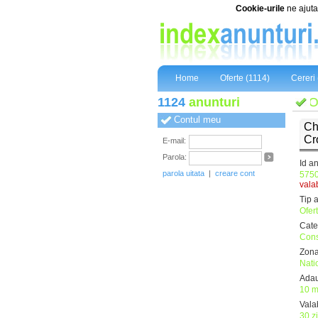
Cookie-urile
ne ajuta 
Home
Oferte (1114)
Cereri 
1124
anunturi
Ofert
Contul meu
Ch
Cr
E-mail:
Parola:
Id a
parola uitata
|
creare cont
5750
valab
Tip 
Ofer
Cate
Cons
Zona
Natio
Adau
10 m
Valab
30 z