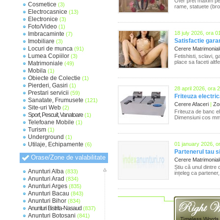
Ofer pret maxim pent
Cosmetice
(3)
rame, statuete (bron
Electrocasnice
(13)
Electronice
(3)
Foto/Video
(1)
18 july 2026, ora 0
Imbracaminte
(7)
Satisfactie gar
Imobiliare
(3)
Locuri de munca
(91)
Cerere Matrimonia
Lumea Copiilor
(3)
Fetishisti, sclavi, 
place sa faceti altf
Matrimoniale
(49)
Mobila
(1)
Obiecte de Colectie
(1)
Pierderi, Gasiri
(1)
28 april 2026, ora 
Prestari servicii
(59)
Friteuza electric
Sanatate, Frumusete
(121)
Cerere Afaceri
|
Zon
Site-uri Web
(2)
Friteuza de banc e
Sport, Pescuit, Vanatoare
(1)
Dimensiuni cos mm
Telefoane Mobile
(1)
Turism
(1)
Underground
(1)
Utilaje, Echipamente
01 january 2026, o
(6)
Partenerul tau s
Orase/Zone de valabilitate
Cerere Matrimonia
Știu că unul dintre 
Anunturi Alba
(833)
ințeleg ca partener,
Anunturi Arad
(834)
Anunturi Arges
(835)
Anunturi Bacau
(843)
Anunturi Bihor
(834)
Anunturi Bistrita-Nasaud
(837)
Anunturi Botosani
(841)