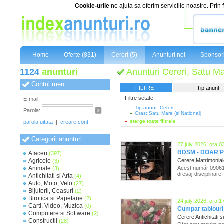
Cookie-urile
ne ajuta sa oferim serviciile noastre. Prin 
Home
Oferte (831)
Cereri (5)
Anunturi noi
Sponsor
1124
anunturi
Anunturi Cereri, Satu Ma
Contul meu
FILTRE :
Tip anunt
Filtre setate:
E-mail:
Tip anunt: Cereri
Parola:
Oras: Satu Mare (si National)
sterge toate filtrele
parola uitata
|
creare cont
Categorii anunturi
27 july 2026, ora 0
BDSM - DOAR 
Afaceri
(397)
Agricole
Cerere Matrimonia
(3)
Animale
Acest număr 090612
(3)
dresaj-disciplinare, 
Antichitati si Arta
(4)
Auto, Moto, Velo
(27)
Bijuterii, Ceasuri
(2)
Birotica si Papetarie
(2)
24 july 2026, ora 1
Carti, Video, Muzica
(0)
Cumpar tablouri v
Computere si Software
(2)
Cerere Antichitati s
Constructii
(28)