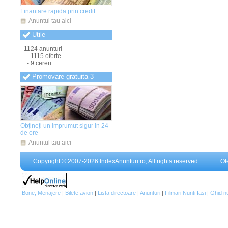
Anunturi Teleorman
(838)
Finantare rapida prin credit
Anunturi Timis
(841)
Anunturi Tulcea
(834)
Anuntul tau aici
Anunturi Valcea
(833)
Utile
Anunturi Vaslui
(836)
Anunturi Vrancea
(835)
1124 anunturi
- 1115 oferte
- 9 cereri
Promovare gratuita 3
Obțineți un imprumut sigur in 24
de ore
Anuntul tau aici
Copyright © 2007-2026 IndexAnunturi.ro, All rights reserved.
Of
Bone, Menajere
|
Bilete avion
|
Lista directoare
|
Anunturi
|
Filmari Nunti Iasi
|
Ghid n