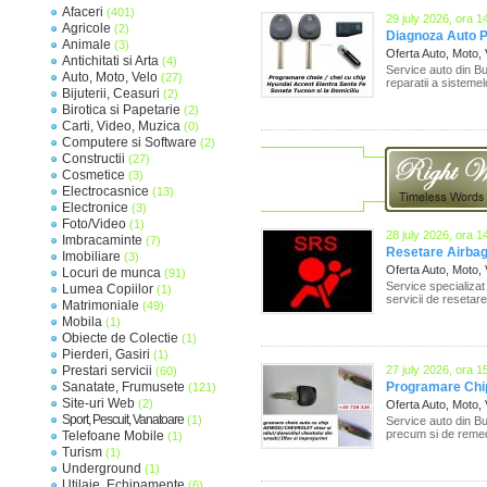
Afaceri
(401)
29 july 2026, ora 1
Agricole
(2)
Diagnoza Auto P
Animale
(3)
Oferta Auto, Moto,
Antichitati si Arta
(4)
Service auto din Bu
Auto, Moto, Velo
(27)
reparatii a sistemel
Bijuterii, Ceasuri
(2)
Birotica si Papetarie
(2)
Carti, Video, Muzica
(0)
Computere si Software
(2)
Constructii
(27)
Cosmetice
(3)
Electrocasnice
(13)
Electronice
(3)
Foto/Video
(1)
28 july 2026, ora 1
Imbracaminte
(7)
Resetare Airbag
Imobiliare
(3)
Oferta Auto, Moto,
Locuri de munca
(91)
Service specializat
Lumea Copiilor
(1)
servicii de resetar
Matrimoniale
(49)
Mobila
(1)
Obiecte de Colectie
(1)
Pierderi, Gasiri
(1)
Prestari servicii
27 july 2026, ora 1
(60)
Sanatate, Frumusete
Programare Chip
(121)
Site-uri Web
(2)
Oferta Auto, Moto,
Sport, Pescuit, Vanatoare
(1)
Service auto din Bu
precum si de remedie
Telefoane Mobile
(1)
Turism
(1)
Underground
(1)
Utilaje, Echipamente
(6)