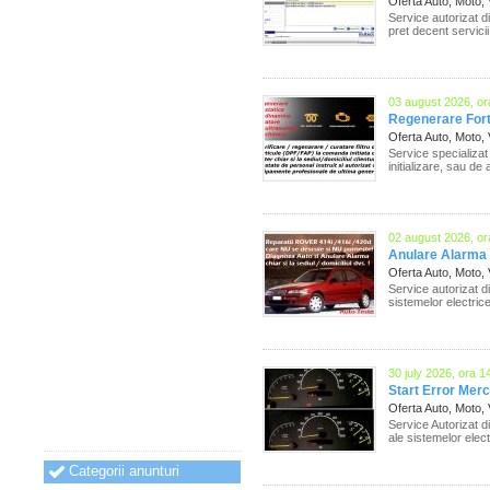
Oferta Auto, Moto,
Service autorizat di
pret decent servici
03 august 2026, or
Regenerare Forta
Oferta Auto, Moto,
Service specializat
initializare, sau de
02 august 2026, or
Anulare Alarma R
Oferta Auto, Moto,
Service autorizat d
sistemelor electric
30 july 2026, ora 1
Start Error Merc
Oferta Auto, Moto,
Service Autorizat d
ale sistemelor elect
Categorii anunturi