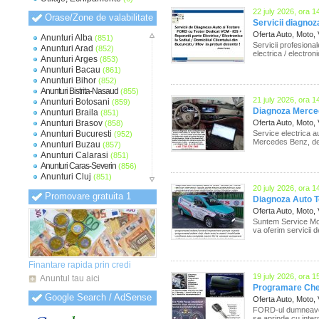
22 july 2026, ora 1
Orase/Zone de valabilitate
Servicii diagnoza
Oferta Auto, Moto,
Anunturi Alba
(851)
Servicii profesiona
Anunturi Arad
(852)
electrica / electron
Anunturi Arges
(853)
Anunturi Bacau
(861)
Anunturi Bihor
(852)
Anunturi Bistrita-Nasaud
(855)
21 july 2026, ora 1
Anunturi Botosani
(859)
Diagnoza Merced
Anunturi Braila
(851)
Anunturi Brasov
Oferta Auto, Moto,
(858)
Anunturi Bucuresti
Service electrica a
(952)
Mercedes Benz, dev
Anunturi Buzau
(857)
Anunturi Calarasi
(851)
Anunturi Caras-Severin
(856)
Anunturi Cluj
(851)
Anunturi Constanta
(854)
20 july 2026, ora 1
Promovare gratuita 1
Anunturi Covasna
(848)
Diagnoza Auto Te
Anunturi Dambovita
(851)
Oferta Auto, Moto,
Anunturi Dolj
(852)
Suntem Service Mob
Anunturi Galati
(853)
va oferim servicii 
Anunturi Giurgiu
(849)
Anunturi Gorj
(848)
Anunturi Harghita
(849)
Finantare rapida prin credi
Anunturi Hunedoara
(850)
19 july 2026, ora 1
Anuntul tau aici
Anunturi Ialomita
(850)
Programare Chei
Anunturi Iasi
(851)
Google Search / AdSense
Oferta Auto, Moto,
Anunturi Ilfov
(856)
FORD-ul dumneavoast
Anunturi Maramures
(849)
se aprinde cu inter