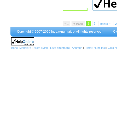
«
«
»
1
2
1
inapoi
inainte
Copyright © 2007-2026 IndexAnunturi.ro, All rights reserved.
Of
Bone, Menajere
|
Bilete avion
|
Lista directoare
|
Anunturi
|
Filmari Nunti Iasi
|
Ghid n