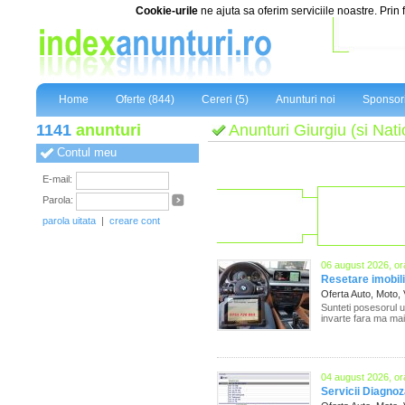
Cookie-urile
ne ajuta sa oferim serviciile noastre. Prin 
Home
Oferte (844)
Cereri (5)
Anunturi noi
Sponsor
1141
anunturi
Anunturi Giurgiu (si Natio
Contul meu
E-mail:
Parola:
parola uitata
|
creare cont
06 august 2026, or
Resetare imobil
Oferta Auto, Moto,
Sunteti posesorul u
invarte fara ma mai
04 august 2026, or
Servicii Diagnoz