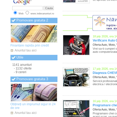
Anunturi Mehedinti
(849)
Anunturi Mures
(848)
Anunturi Neamt
(850)
Web
www.indexanunturi.ro
Anunturi Olt
(848)
Anunturi Oradea
(850)
Promovare gratuita 2
Anunturi Prahova
(849)
Anunturi Salaj
(851)
Anunturi Satu Mare
(853)
Anunturi Sibiu
(857)
18 july 2026, ora 1
Anunturi Suceava
(858)
Verificare Auto
Anunturi Teleorman
(856)
Oferta Auto, Moto,
Finantare rapida prin credit
Anunturi Timis
(859)
Vrei sa-ti cumperi 
Anunturi Tulcea
(852)
Anuntul tau aici
auto computerizata
Anunturi Valcea
(851)
Utile
Anunturi Vaslui
(854)
Anunturi Vrancea
(853)
1141 anunturi
- 1132 oferte
17 july 2026, ora 1
- 9 cereri
Diagnoza CHEVROL
Oferta Auto, Moto,
Promovare gratuita 3
Servicii profesiona
electrica / electro
16 july 2026, ora 1
Obțineți un imprumut sigur in 24
Programare chei 
de ore
Oferta Auto, Moto,
Anuntul tau aici
Programare chei cu 
acest scop, va pune