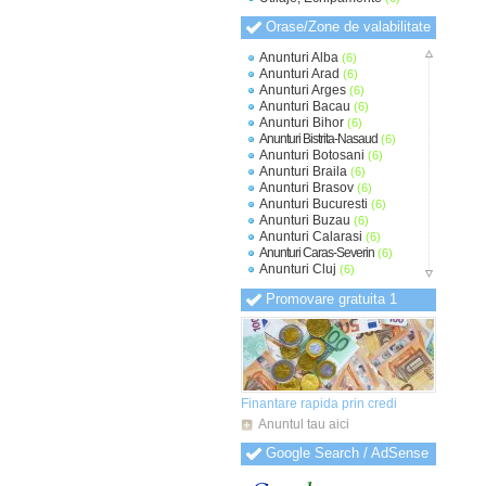
Orase/Zone de valabilitate
Anunturi Alba
(6)
Anunturi Arad
(6)
Anunturi Arges
(6)
Anunturi Bacau
(6)
Anunturi Bihor
(6)
Anunturi Bistrita-Nasaud
(6)
Anunturi Botosani
(6)
Anunturi Braila
(6)
Anunturi Brasov
(6)
Anunturi Bucuresti
(6)
Anunturi Buzau
(6)
Anunturi Calarasi
(6)
Anunturi Caras-Severin
(6)
Anunturi Cluj
(6)
Anunturi Constanta
(6)
Promovare gratuita 1
Anunturi Covasna
(6)
Anunturi Dambovita
(6)
Anunturi Dolj
(6)
Anunturi Galati
(6)
Anunturi Giurgiu
(6)
Anunturi Gorj
(6)
Anunturi Harghita
(6)
Finantare rapida prin credi
Anunturi Hunedoara
(6)
Anuntul tau aici
Anunturi Ialomita
(6)
Anunturi Iasi
(6)
Google Search / AdSense
Anunturi Ilfov
(6)
Anunturi Maramures
(6)