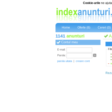
Cookie-urile
ne ajuta 
Home
Oferte (6)
Cereri (0)
1141
anunturi
A
Contul meu
Fil
E-mail:
Parola:
parola uitata
|
creare cont
s
Rezul