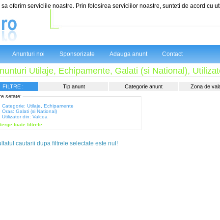
sa oferim serviciile noastre. Prin folosirea serviciilor noastre, sunteti de acord cu ut
Anunturi noi
Sponsorizate
Adauga anunt
Contact
nunturi Utilaje, Echipamente, Galati (si National), Utiliza
FILTRE :
Tip anunt
Categorie anunt
Zona de valab
tre setate:
Categorie: Utilaje, Echipamente
Oras: Galati (si National)
Utilizator din: Valcea
terge toate filtrele
tatul cautarii dupa filtrele selectate este nul!