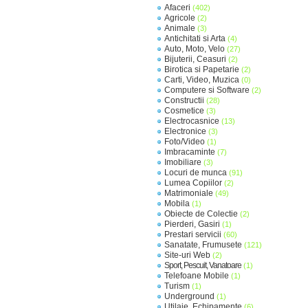
Afaceri
(402)
Agricole
(2)
Animale
(3)
Antichitati si Arta
(4)
Auto, Moto, Velo
(27)
Bijuterii, Ceasuri
(2)
Birotica si Papetarie
(2)
Carti, Video, Muzica
(0)
Computere si Software
(2)
Constructii
(28)
Cosmetice
(3)
Electrocasnice
(13)
Electronice
(3)
Foto/Video
(1)
Imbracaminte
(7)
Imobiliare
(3)
Locuri de munca
(91)
Lumea Copiilor
(2)
Matrimoniale
(49)
Mobila
(1)
Obiecte de Colectie
(2)
Pierderi, Gasiri
(1)
Prestari servicii
(60)
Sanatate, Frumusete
(121)
Site-uri Web
(2)
Sport, Pescuit, Vanatoare
(1)
Telefoane Mobile
(1)
Turism
(1)
Underground
(1)
Utilaje, Echipamente
(6)