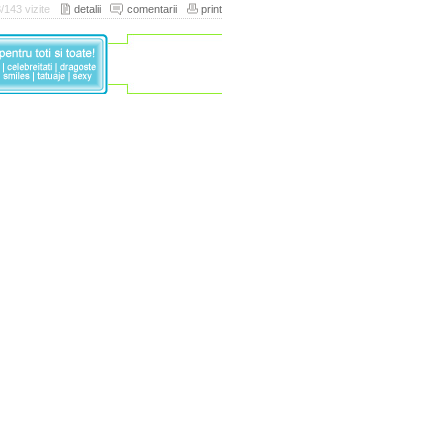
/143 vizite
detalii
comentarii
print