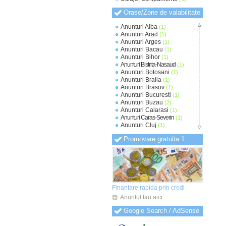
Orase/Zone de valabilitate
Anunturi Alba
(1)
Anunturi Arad
(1)
Anunturi Arges
(1)
Anunturi Bacau
(1)
Anunturi Bihor
(1)
Anunturi Bistrita-Nasaud
(1)
Anunturi Botosani
(1)
Anunturi Braila
(1)
Anunturi Brasov
(1)
Anunturi Bucuresti
(1)
Anunturi Buzau
(2)
Anunturi Calarasi
(1)
Anunturi Caras-Severin
(1)
Anunturi Cluj
(1)
Anunturi Constanta
(1)
Promovare gratuita 1
Anunturi Covasna
(1)
Anunturi Dambovita
(1)
Anunturi Dolj
(1)
Anunturi Galati
(1)
Anunturi Giurgiu
(1)
Anunturi Gorj
(1)
Anunturi Harghita
(1)
Finantare rapida prin credi
Anunturi Hunedoara
(1)
Anuntul tau aici
Anunturi Ialomita
(1)
Anunturi Iasi
(1)
Google Search / AdSense
Anunturi Ilfov
(1)
Anunturi Maramures
(1)