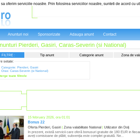
sa oferim serviciile noastre. Prin folosirea serviciilor noastre, sunteti de acord cu ut
Anunturi noi
Sponsorizate
Adauga anunt
Contact
nunturi Pierderi, Gasiri, Caras-Severin (si National)
FILTRE :
Tip anunt
Categorie anunt
Zona de valab
tre setate:
Categorie: Pierderi, Gasiri
Oras: Caras-Severin (si National)
terge toate filtrele
15 february 2026, ora 01:01
Bonus 22
Oferta Pierderi, Gasiri
|
Zona valabilitate National
|
Utilizator din Dolj
In prezent, există servicii care oferă bonusuri gratuite de 180 EUR in fieca
aveți comisioane de plătit; subvenția este complet gratuită. Ne...