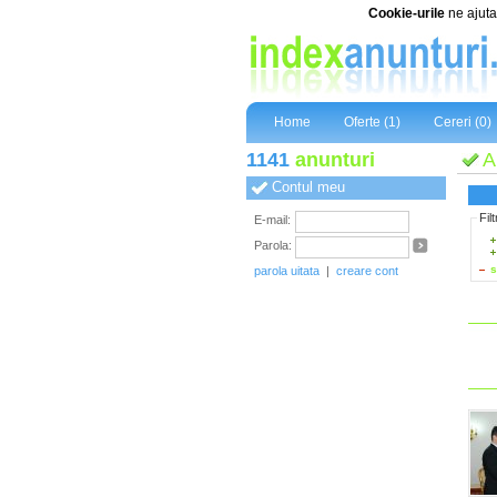
Cookie-urile
ne ajuta 
Home
Oferte (1)
Cereri (0)
1141
anunturi
A
Contul meu
Fil
E-mail:
Parola:
s
parola uitata
|
creare cont