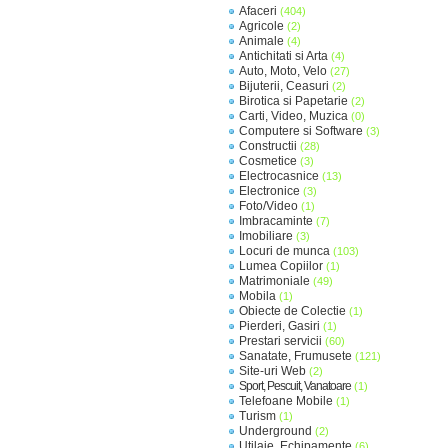
Afaceri
(404)
Agricole
(2)
Animale
(4)
Antichitati si Arta
(4)
Auto, Moto, Velo
(27)
Bijuterii, Ceasuri
(2)
Birotica si Papetarie
(2)
Carti, Video, Muzica
(0)
Computere si Software
(3)
Constructii
(28)
Cosmetice
(3)
Electrocasnice
(13)
Electronice
(3)
Foto/Video
(1)
Imbracaminte
(7)
Imobiliare
(3)
Locuri de munca
(103)
Lumea Copiilor
(1)
Matrimoniale
(49)
Mobila
(1)
Obiecte de Colectie
(1)
Pierderi, Gasiri
(1)
Prestari servicii
(60)
Sanatate, Frumusete
(121)
Site-uri Web
(2)
Sport, Pescuit, Vanatoare
(1)
Telefoane Mobile
(1)
Turism
(1)
Underground
(2)
Utilaje, Echipamente
(6)