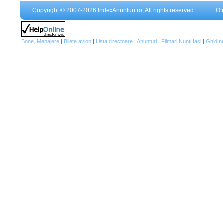
Copyright © 2007-2026 IndexAnunturi.ro, All rights reserved.
Of
Bone, Menajere
|
Bilete avion
|
Lista directoare
|
Anunturi
|
Filmari Nunti Iasi
|
Ghid n