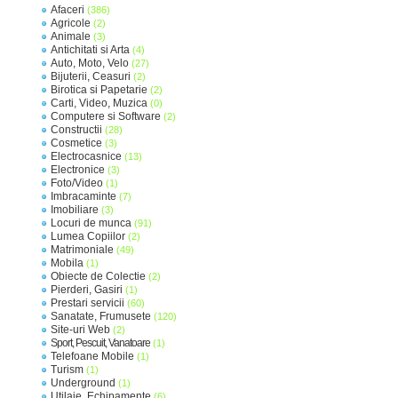
Afaceri
(386)
Agricole
(2)
Animale
(3)
Antichitati si Arta
(4)
Auto, Moto, Velo
(27)
Bijuterii, Ceasuri
(2)
Birotica si Papetarie
(2)
Carti, Video, Muzica
(0)
Computere si Software
(2)
Constructii
(28)
Cosmetice
(3)
Electrocasnice
(13)
Electronice
(3)
Foto/Video
(1)
Imbracaminte
(7)
Imobiliare
(3)
Locuri de munca
(91)
Lumea Copiilor
(2)
Matrimoniale
(49)
Mobila
(1)
Obiecte de Colectie
(2)
Pierderi, Gasiri
(1)
Prestari servicii
(60)
Sanatate, Frumusete
(120)
Site-uri Web
(2)
Sport, Pescuit, Vanatoare
(1)
Telefoane Mobile
(1)
Turism
(1)
Underground
(1)
Utilaje, Echipamente
(6)