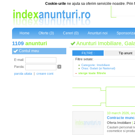
Cookie-urile
ne ajuta sa oferim serviciile noastre. Prin 
Home
Oferte (3)
Cereri (0)
Anunturi noi
Sponsoriza
1109
anunturi
Anunturi Imobiliare, Gala
Contul meu
FILTRE :
Tip anunt
Filtre setate:
E-mail:
Categorie: Imobiliare
Parola:
Oras: Galati (si National)
sterge toate filtrele
parola uitata
|
creare cont
10 march 2026, or
Contracte munc
Oferta Imobiliare
|
Z
Cautam personal nec
cosmetice si produse