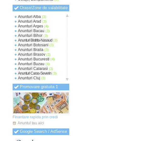
Orase/Zone de valabilitate
Anunturi Alba
(3)
Anunturi Arad
(3)
Anunturi Arges
(4)
Anunturi Bacau
(3)
Anunturi Bihor
(3)
Anunturi Bistrita-Nasaud
(3)
Anunturi Botosani
(3)
Anunturi Braila
(3)
Anunturi Brasov
(3)
Anunturi Bucuresti
(4)
Anunturi Buzau
(4)
Anunturi Calarasi
(3)
Anunturi Caras-Severin
(3)
Anunturi Cluj
(3)
Anunturi Constanta
(3)
Promovare gratuita 1
Anunturi Covasna
(3)
Anunturi Dambovita
(4)
Anunturi Dolj
(3)
Anunturi Galati
(3)
Anunturi Giurgiu
(3)
Anunturi Gorj
(3)
Anunturi Harghita
(3)
Finantare rapida prin credi
Anunturi Hunedoara
(3)
Anuntul tau aici
Anunturi Ialomita
(3)
Anunturi Iasi
(3)
Google Search / AdSense
Anunturi Ilfov
(3)
Anunturi Maramures
(3)