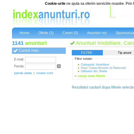
Cookie-urile
ne ajuta sa oferim serviciile noastre. Prin 
Home
Oferte (3)
Cereri (0)
Anunturi noi
Sponsoriza
1141
anunturi
Anunturi Imobiliare, Cara
Contul meu
FILTRE :
Tip anunt
Filtre setate:
E-mail:
Categorie: Imobiliare
Parola:
Oras: Caras-Severin (si National)
Utilizator din: Braila
parola uitata
|
creare cont
sterge toate filtrele
Rezultatul cautarii dupa filtrele selecta