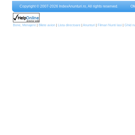
Copyright © 2007-2026 IndexAnunturi.ro, All rights reserved.
Of
Bone, Menajere
|
Bilete avion
|
Lista directoare
|
Anunturi
|
Filmari Nunti Iasi
|
Ghid n