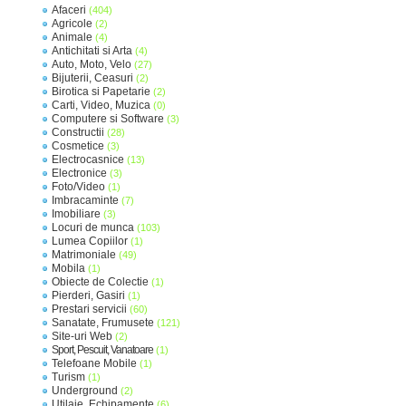
Afaceri
(404)
Agricole
(2)
Animale
(4)
Antichitati si Arta
(4)
Auto, Moto, Velo
(27)
Bijuterii, Ceasuri
(2)
Birotica si Papetarie
(2)
Carti, Video, Muzica
(0)
Computere si Software
(3)
Constructii
(28)
Cosmetice
(3)
Electrocasnice
(13)
Electronice
(3)
Foto/Video
(1)
Imbracaminte
(7)
Imobiliare
(3)
Locuri de munca
(103)
Lumea Copiilor
(1)
Matrimoniale
(49)
Mobila
(1)
Obiecte de Colectie
(1)
Pierderi, Gasiri
(1)
Prestari servicii
(60)
Sanatate, Frumusete
(121)
Site-uri Web
(2)
Sport, Pescuit, Vanatoare
(1)
Telefoane Mobile
(1)
Turism
(1)
Underground
(2)
Utilaje, Echipamente
(6)