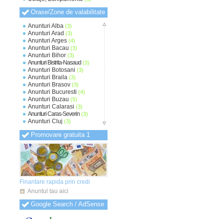
Orase/Zone de valabilitate
Anunturi Alba
(3)
Anunturi Arad
(3)
Anunturi Arges
(4)
Anunturi Bacau
(3)
Anunturi Bihor
(3)
Anunturi Bistrita-Nasaud
(3)
Anunturi Botosani
(3)
Anunturi Braila
(3)
Anunturi Brasov
(3)
Anunturi Bucuresti
(4)
Anunturi Buzau
(5)
Anunturi Calarasi
(3)
Anunturi Caras-Severin
(3)
Anunturi Cluj
(3)
Anunturi Constanta
(3)
Promovare gratuita 1
Anunturi Covasna
(3)
Anunturi Dambovita
(4)
Anunturi Dolj
(3)
Anunturi Galati
(3)
Anunturi Giurgiu
(3)
Anunturi Gorj
(3)
Anunturi Harghita
(3)
Finantare rapida prin credi
Anunturi Hunedoara
(3)
Anuntul tau aici
Anunturi Ialomita
(3)
Anunturi Iasi
(3)
Google Search / AdSense
Anunturi Ilfov
(3)
Anunturi Maramures
(3)