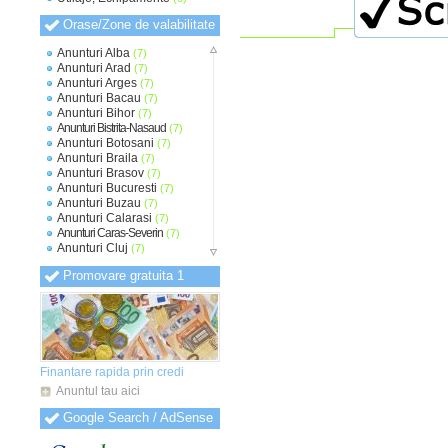
Orase/Zone de valabilitate
Anunturi Alba
(7)
Anunturi Arad
(7)
Anunturi Arges
(7)
Anunturi Bacau
(7)
Anunturi Bihor
(7)
Anunturi Bistrita-Nasaud
(7)
Anunturi Botosani
(7)
Anunturi Braila
(7)
Anunturi Brasov
(7)
Anunturi Bucuresti
(7)
Anunturi Buzau
(7)
Anunturi Calarasi
(7)
Anunturi Caras-Severin
(7)
Anunturi Cluj
(7)
Anunturi Constanta
(7)
Promovare gratuita 1
Anunturi Covasna
(7)
Anunturi Dambovita
(7)
Anunturi Dolj
(7)
Anunturi Galati
(7)
Anunturi Giurgiu
(7)
Anunturi Gorj
(7)
Anunturi Harghita
(7)
Finantare rapida prin credi
Anunturi Hunedoara
(7)
Anuntul tau aici
Anunturi Ialomita
(7)
Anunturi Iasi
(7)
Google Search / AdSense
Anunturi Ilfov
(7)
Anunturi Maramures
(7)