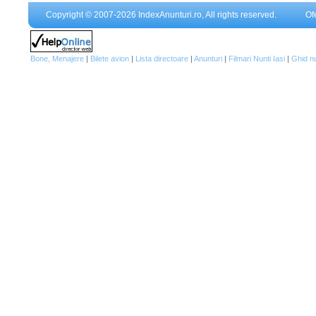
Copyright © 2007-2026 IndexAnunturi.ro, All rights reserved.
Of
Bone, Menajere
|
Bilete avion
|
Lista directoare
|
Anunturi
|
Filmari Nunti Iasi
|
Ghid n