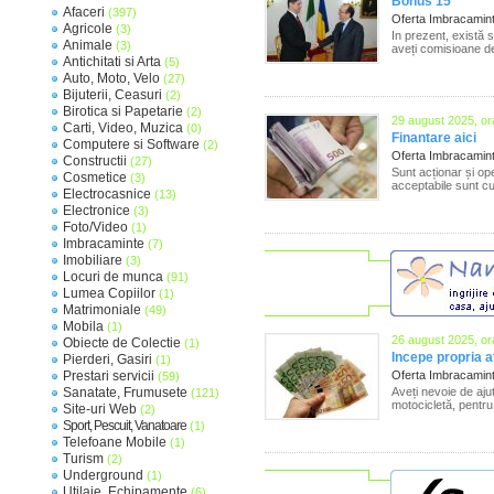
Bonus 15
Afaceri
(397)
Oferta Imbracamin
Agricole
(3)
In prezent, există 
Animale
(3)
aveți comisioane de
Antichitati si Arta
(5)
Auto, Moto, Velo
(27)
Bijuterii, Ceasuri
(2)
Birotica si Papetarie
(2)
29 august 2025, or
Carti, Video, Muzica
(0)
Finantare aici
Computere si Software
(2)
Oferta Imbracamin
Constructii
(27)
Sunt acționar și op
Cosmetice
(3)
acceptabile sunt cup
Electrocasnice
(13)
Electronice
(3)
Foto/Video
(1)
Imbracaminte
(7)
Imobiliare
(3)
Locuri de munca
(91)
Lumea Copiilor
(1)
Matrimoniale
(49)
Mobila
(1)
26 august 2025, or
Obiecte de Colectie
(1)
Incepe propria a
Pierderi, Gasiri
(1)
Prestari servicii
Oferta Imbracamin
(59)
Sanatate, Frumusete
Aveți nevoie de aj
(121)
motocicletă, pentru
Site-uri Web
(2)
Sport, Pescuit, Vanatoare
(1)
Telefoane Mobile
(1)
Turism
(2)
Underground
(1)
Utilaje, Echipamente
(6)