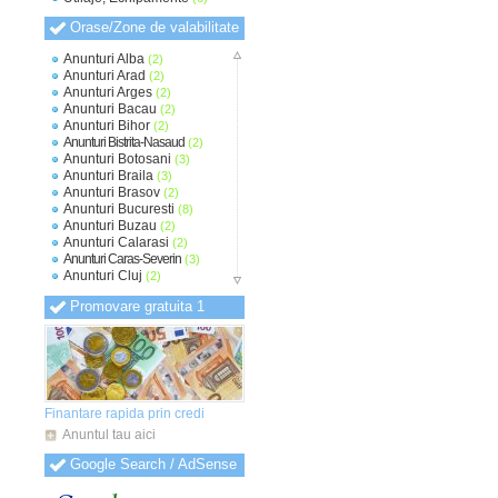
Orase/Zone de valabilitate
Anunturi Alba
(2)
Anunturi Arad
(2)
Anunturi Arges
(2)
Anunturi Bacau
(2)
Anunturi Bihor
(2)
Anunturi Bistrita-Nasaud
(2)
Anunturi Botosani
(3)
Anunturi Braila
(3)
Anunturi Brasov
(2)
Anunturi Bucuresti
(8)
Anunturi Buzau
(2)
Anunturi Calarasi
(2)
Anunturi Caras-Severin
(3)
Anunturi Cluj
(2)
Anunturi Constanta
(2)
Promovare gratuita 1
Anunturi Covasna
(2)
Anunturi Dambovita
(2)
Anunturi Dolj
(2)
Anunturi Galati
(2)
Anunturi Giurgiu
(2)
Anunturi Gorj
(2)
Anunturi Harghita
(2)
Finantare rapida prin credi
Anunturi Hunedoara
(2)
Anuntul tau aici
Anunturi Ialomita
(2)
Anunturi Iasi
(2)
Google Search / AdSense
Anunturi Ilfov
(2)
Anunturi Maramures
(2)