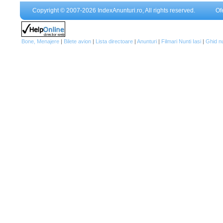
Copyright © 2007-2026 IndexAnunturi.ro, All rights reserved.
Of
Bone, Menajere
|
Bilete avion
|
Lista directoare
|
Anunturi
|
Filmari Nunti Iasi
|
Ghid n