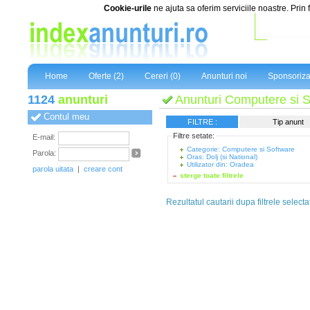
Cookie-urile
ne ajuta sa oferim serviciile noastre. Prin 
Home
Oferte (2)
Cereri (0)
Anunturi noi
Sponsoriza
1124
anunturi
Anunturi Computere si So
Contul meu
FILTRE :
Tip anunt
Filtre setate:
E-mail:
Categorie: Computere si Software
Parola:
Oras: Dolj (si National)
Utilizator din: Oradea
parola uitata
|
creare cont
sterge toate filtrele
Rezultatul cautarii dupa filtrele selecta