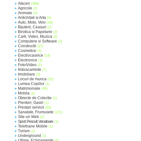
Afaceri
(396)
Agricole
(2)
Animale
(3)
Antichitati si Arta
(4)
Auto, Moto, Velo
(29)
Bijuterii, Ceasuri
(2)
Birotica si Papetarie
(2)
Carti, Video, Muzica
(0)
Computere si Software
(2)
Constructii
(27)
Cosmetice
(3)
Electrocasnice
(14)
Electronice
(3)
Foto/Video
(1)
Imbracaminte
(7)
Imobiliare
(3)
Locuri de munca
(91)
Lumea Copiilor
(1)
Matrimoniale
(49)
Mobila
(1)
Obiecte de Colectie
(1)
Pierderi, Gasiri
(1)
Prestari servicii
(60)
Sanatate, Frumusete
(121)
Site-uri Web
(2)
Sport, Pescuit, Vanatoare
(1)
Telefoane Mobile
(1)
Turism
(1)
Underground
(1)
Utilaje, Echipamente
(6)