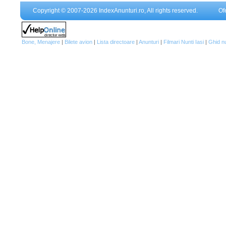
Copyright © 2007-2026 IndexAnunturi.ro, All rights reserved.
Of
Bone, Menajere
|
Bilete avion
|
Lista directoare
|
Anunturi
|
Filmari Nunti Iasi
|
Ghid n