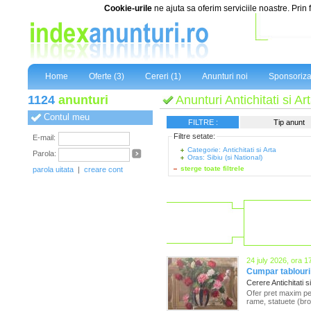
Cookie-urile
ne ajuta sa oferim serviciile noastre. Prin 
Home
Oferte (3)
Cereri (1)
Anunturi noi
Sponsoriza
1124
anunturi
Anunturi Antichitati si Ar
Contul meu
FILTRE :
Tip anunt
Filtre setate:
E-mail:
Categorie: Antichitati si Arta
Parola:
Oras: Sibiu (si National)
sterge toate filtrele
parola uitata
|
creare cont
24 july 2026, ora 1
Cumpar tablouri v
Cerere Antichitati s
Ofer pret maxim pent
rame, statuete (bron