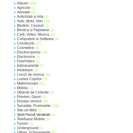
Afaceri
(393)
Agricole
(2)
Animale
(3)
Antichitati si Arta
(4)
Auto, Moto, Velo
(26)
Bijuterii, Ceasuri
(2)
Birotica si Papetarie
(2)
Carti, Video, Muzica
(0)
Computere si Software
(3)
Constructii
(27)
Cosmetice
(3)
Electrocasnice
(13)
Electronice
(3)
Foto/Video
(1)
Imbracaminte
(7)
Imobiliare
(3)
Locuri de munca
(91)
Lumea Copiilor
(1)
Matrimoniale
(51)
Mobila
(1)
Obiecte de Colectie
(1)
Pierderi, Gasiri
(1)
Prestari servicii
(62)
Sanatate, Frumusete
(120)
Site-uri Web
(2)
Sport, Pescuit, Vanatoare
(2)
Telefoane Mobile
(1)
Turism
(1)
Underground
(1)
Utilaje, Echipamente
(6)