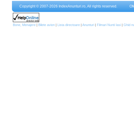
Copyright © 2007-2026 IndexAnunturi.ro, All rights reserved.
Of
Bone, Menajere
|
Bilete avion
|
Lista directoare
|
Anunturi
|
Filmari Nunti Iasi
|
Ghid n