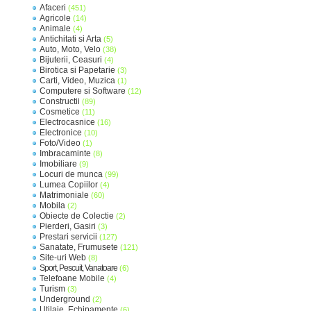
Afaceri
(451)
Agricole
(14)
Animale
(4)
Antichitati si Arta
(5)
Auto, Moto, Velo
(38)
Bijuterii, Ceasuri
(4)
Birotica si Papetarie
(3)
Carti, Video, Muzica
(1)
Computere si Software
(12)
Constructii
(89)
Cosmetice
(11)
Electrocasnice
(16)
Electronice
(10)
Foto/Video
(1)
Imbracaminte
(8)
Imobiliare
(9)
Locuri de munca
(99)
Lumea Copiilor
(4)
Matrimoniale
(60)
Mobila
(2)
Obiecte de Colectie
(2)
Pierderi, Gasiri
(3)
Prestari servicii
(127)
Sanatate, Frumusete
(121)
Site-uri Web
(8)
Sport, Pescuit, Vanatoare
(6)
Telefoane Mobile
(4)
Turism
(3)
Underground
(2)
Utilaje, Echipamente
(6)