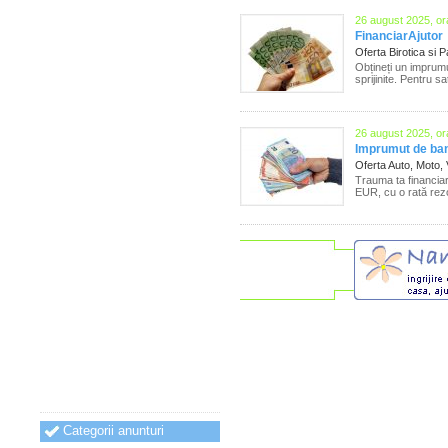
26 august 2025, or
FinanciarAjutor
Oferta Birotica si 
Obțineți un imprumu
sprijinite. Pentru s
26 august 2025, or
Imprumut de ban
Oferta Auto, Moto,
Trauma ta financia
EUR, cu o rată rezon
Categorii anunturi