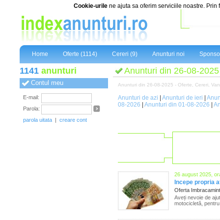
Cookie-urile
ne ajuta sa oferim serviciile noastre. Prin 
Home
Oferte (1114)
Cereri (9)
Anunturi noi
Sponsor
1141
anunturi
Anunturi din 26-08-2025
Contul meu
Anunturi din 26-08-2025 - Oferte, Cereri, Vanza
E-mail:
Anunturi de azi
|
Anunturi de ieri
|
Anun
08-2026
|
Anunturi din 01-08-2026
|
An
Parola:
parola uitata
|
creare cont
26 august 2025, or
Incepe propria a
Oferta Imbracamin
Aveți nevoie de aj
motocicletă, pentru