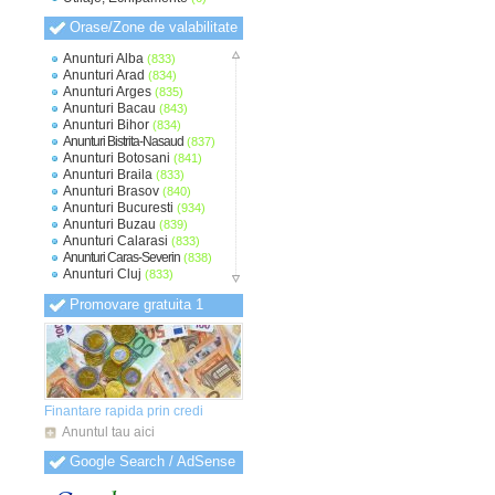
Orase/Zone de valabilitate
Anunturi Alba
(833)
Anunturi Arad
(834)
Anunturi Arges
(835)
Anunturi Bacau
(843)
Anunturi Bihor
(834)
Anunturi Bistrita-Nasaud
(837)
Anunturi Botosani
(841)
Anunturi Braila
(833)
Anunturi Brasov
(840)
Anunturi Bucuresti
(934)
Anunturi Buzau
(839)
Anunturi Calarasi
(833)
Anunturi Caras-Severin
(838)
Anunturi Cluj
(833)
Anunturi Constanta
(836)
Promovare gratuita 1
Anunturi Covasna
(830)
Anunturi Dambovita
(833)
Anunturi Dolj
(834)
Anunturi Galati
(835)
Anunturi Giurgiu
(831)
Anunturi Gorj
(830)
Anunturi Harghita
(831)
Finantare rapida prin credi
Anunturi Hunedoara
(832)
Anuntul tau aici
Anunturi Ialomita
(832)
Anunturi Iasi
(833)
Google Search / AdSense
Anunturi Ilfov
(838)
Anunturi Maramures
(831)