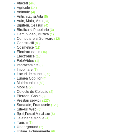
Afaceri
(446)
Agricole
(14)
Animale
(4)
Antichitati si Arta
(5)
Auto, Moto, Velo
(37)
Bijuterii, Ceasuri
(4)
Birotica si Papetarie
(3)
Carti, Video, Muzica
(1)
Computere si Software
(12)
Constructii
(88)
Cosmetice
(11)
Electrocasnice
(16)
Electronice
(10)
Foto/Video
(1)
Imbracaminte
(8)
Imobiliare
(8)
Locuri de munca
(99)
Lumea Copiilor
(4)
Matrimoniale
(60)
Mobila
(2)
Obiecte de Colectie
(2)
Pierderi, Gasiri
(3)
Prestari servicii
(127)
Sanatate, Frumusete
(120)
Site-uri Web
(8)
Sport, Pescuit, Vanatoare
(6)
Telefoane Mobile
(4)
Turism
(3)
Underground
(2)
Utilaje, Echipamente
(6)