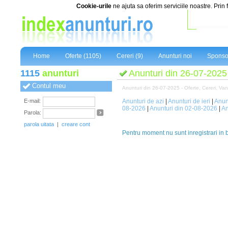
Cookie-urile
ne ajuta sa oferim serviciile noastre. Prin 
Home
Oferte (1105)
Cereri (9)
Anunturi noi
Sponso
1115
anunturi
Anunturi din 26-07-2025
Contul meu
Anunturi din 26-07-2025 - Oferte, Cereri, Vanza
E-mail:
Anunturi de azi
|
Anunturi de ieri
|
Anun
08-2026
|
Anunturi din 02-08-2026
|
An
Parola:
parola uitata
|
creare cont
Pentru moment nu sunt inregistrari in 