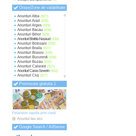
Orase/Zone de valabilitate
Anunturi Alba
(827)
Anunturi Arad
(828)
Anunturi Arges
(829)
Anunturi Bacau
(836)
Anunturi Bihor
(828)
Anunturi Bistrita-Nasaud
(830)
Anunturi Botosani
(835)
Anunturi Braila
(827)
Anunturi Brasov
(834)
Anunturi Bucuresti
(928)
Anunturi Buzau
(832)
Anunturi Calarasi
(827)
Anunturi Caras-Severin
(832)
Anunturi Cluj
(827)
Anunturi Constanta
(830)
Promovare gratuita 1
Anunturi Covasna
(824)
Anunturi Dambovita
(827)
Anunturi Dolj
(828)
Anunturi Galati
(829)
Anunturi Giurgiu
(825)
Anunturi Gorj
(824)
Anunturi Harghita
(825)
Finantare rapida prin credi
Anunturi Hunedoara
(826)
Anuntul tau aici
Anunturi Ialomita
(826)
Anunturi Iasi
(827)
Google Search / AdSense
Anunturi Ilfov
(832)
Anunturi Maramures
(825)