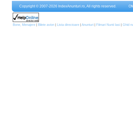
Copyright © 2007-2026 IndexAnunturi.ro, All rights reserved.
Of
Bone, Menajere
|
Bilete avion
|
Lista directoare
|
Anunturi
|
Filmari Nunti Iasi
|
Ghid n