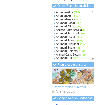
Orase/Zone de valabilitate
Anunturi Alba
(851)
Anunturi Arad
(852)
Anunturi Arges
(853)
Anunturi Bacau
(861)
Anunturi Bihor
(852)
Anunturi Bistrita-Nasaud
(855)
Anunturi Botosani
(859)
Anunturi Braila
(851)
Anunturi Brasov
(858)
Anunturi Bucuresti
(952)
Anunturi Buzau
(857)
Anunturi Calarasi
(851)
Anunturi Caras-Severin
(856)
Anunturi Cluj
(851)
Anunturi Constanta
(854)
Promovare gratuita 1
Anunturi Covasna
(848)
Anunturi Dambovita
(851)
Anunturi Dolj
(852)
Anunturi Galati
(853)
Anunturi Giurgiu
(849)
Anunturi Gorj
(848)
Anunturi Harghita
(849)
Finantare rapida prin credi
Anunturi Hunedoara
(850)
Anuntul tau aici
Anunturi Ialomita
(850)
Anunturi Iasi
(851)
Google Search / AdSense
Anunturi Ilfov
(856)
Anunturi Maramures
(849)