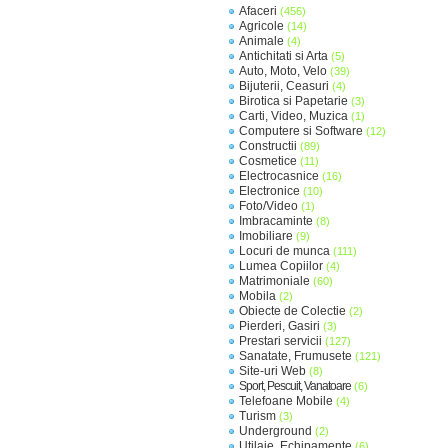
Afaceri
(456)
Agricole
(14)
Animale
(4)
Antichitati si Arta
(5)
Auto, Moto, Velo
(39)
Bijuterii, Ceasuri
(4)
Birotica si Papetarie
(3)
Carti, Video, Muzica
(1)
Computere si Software
(12)
Constructii
(89)
Cosmetice
(11)
Electrocasnice
(16)
Electronice
(10)
Foto/Video
(1)
Imbracaminte
(8)
Imobiliare
(9)
Locuri de munca
(111)
Lumea Copiilor
(4)
Matrimoniale
(60)
Mobila
(2)
Obiecte de Colectie
(2)
Pierderi, Gasiri
(3)
Prestari servicii
(127)
Sanatate, Frumusete
(121)
Site-uri Web
(8)
Sport, Pescuit, Vanatoare
(6)
Telefoane Mobile
(4)
Turism
(3)
Underground
(2)
Utilaje, Echipamente
(6)