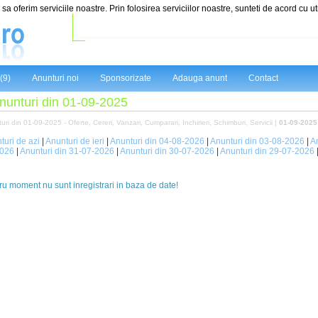
sa oferim serviciile noastre. Prin folosirea serviciilor noastre, sunteti de acord cu ut
(9)
Anunturi noi
Sponsorizate
Adauga anunt
Contact
nunturi din 01-09-2025
uri din 01-09-2025 - Oferte, Cereri, Vanzari, Cumparari, Inchirieri, Schimburi, Servicii |
01-09-2025
turi de azi
|
Anunturi de ieri
|
Anunturi din 04-08-2026
|
Anunturi din 03-08-2026
|
A
2026
|
Anunturi din 31-07-2026
|
Anunturi din 30-07-2026
|
Anunturi din 29-07-2026
ru moment nu sunt inregistrari in baza de date!