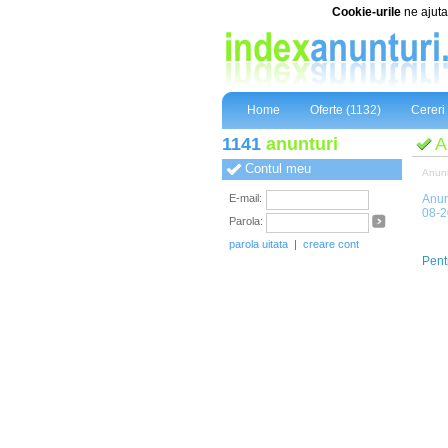
Cookie-urile
ne ajuta 
Home
Oferte (1132)
Cereri 
1141
anunturi
A
Contul meu
Anunt
E-mail:
Anun
08-
Parola:
parola uitata
|
creare cont
Pent